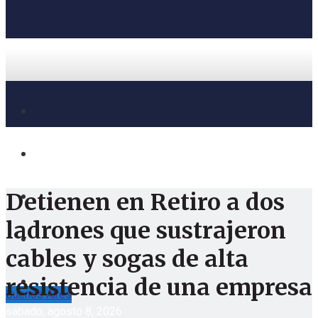
Detienen en Retiro a dos
ladrones que sustrajeron
cables y sogas de alta
resistencia de una empresa
Buenos Aires
sábado, agosto 8, 2026