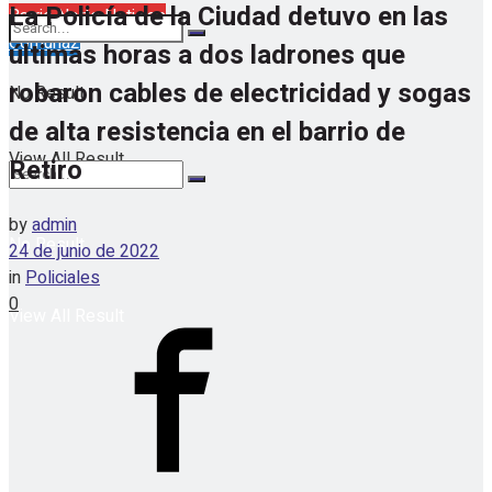
La Policía de la Ciudad detuvo en las
Barrio Norte Noticias
Comuna2
últimas horas a dos ladrones que
robaron cables de electricidad y sogas
No Result
de alta resistencia en el barrio de
View All Result
Retiro
by
admin
No Result
24 de junio de 2022
in
Policiales
0
View All Result