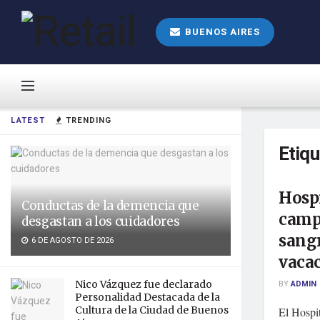
BUENOS AIRES
LATEST
TRENDING
Etiq
Hosp
Conductas de la demencia que
camp
desgastan a los cuidadores
sangr
6 DE AGOSTO DE 2026
vaca
Nico Vázquez fue declarado
BY
ADMIN
Personalidad Destacada de la
Cultura de la Ciudad de Buenos
El Hospi