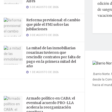
Aires
edición 
5 DE AGOSTO DE 2026
de sangre
vacacione
Reforma previsional: el cambio
que pide el FMI sobre las
jubilaciones
3 DE AGOSTO DE 2026
La mitad de las inmobiliarias
rosarinas tuvieron que
rescindir contratos por falta de
pago en la primera mitad del
año
1 DE AGOSTO DE 2026
.Barrio Norte.
desde la Com
hacia el mun
Armado político en CABA: el
eventual acuerdo PRO-LLA
acelera la reorganización
opositora