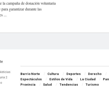
de la campaña de donación voluntaria
 para garantizar durante las
s ...
Navigate Site
 Noticias
Barrio Norte
Cultura
Deportes
Derecho
una 2
Espectáculos
Estilos de Vida
La Ciudad
Pan
do
Provincia
Salud
Tendencias
Turismo