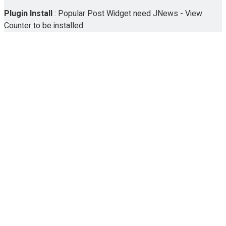
Plugin Install
: Popular Post Widget need JNews - View
No Result
Counter to be installed
View All Result