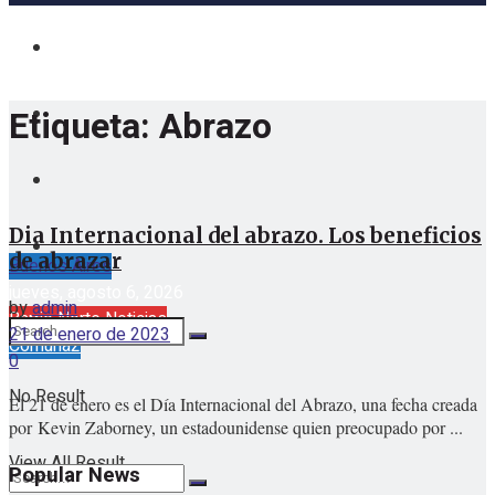
Etiqueta:
Abrazo
Dia Internacional del abrazo. Los beneficios
de abrazar
Buenos Aires
jueves, agosto 6, 2026
by
admin
Barrio Norte Noticias
21 de enero de 2023
Comuna2
0
No Result
El 21 de enero es el Día Internacional del Abrazo, una fecha creada
por Kevin Zaborney, un estadounidense quien preocupado por ...
View All Result
Popular News