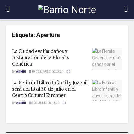
Etiqueta:
Apertura
La Ciudad evalúa daños y
restauración de la Floralis
Genérica
BY
ADMIN
19 DE MARZO DE 2024
0
La Feria del Libro Infantil y Juvenil
será del 10 al 30 de julio en el
Centro Cultural Kirchner
BY
ADMIN
8 DE JULIO DE 2023
0