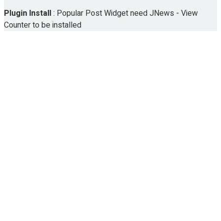
Plugin Install
: Popular Post Widget need JNews - View
No Result
Counter to be installed
View All Result