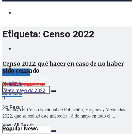
Etiqueta:
Censo 2022
Censo 2022: qué hacer en caso de no haber
sido censado
Buenos Aires
viernes, agosto 7, 2026
by
admin
Barrio Norte Noticias
23 de mayo de 2022
Comuna2
0
No Result
Concluyó el Censo Nacional de Población, Hogares y Viviendas
2022, que se realizó este miércoles 18 de mayo en todo el ...
View All Result
Popular News