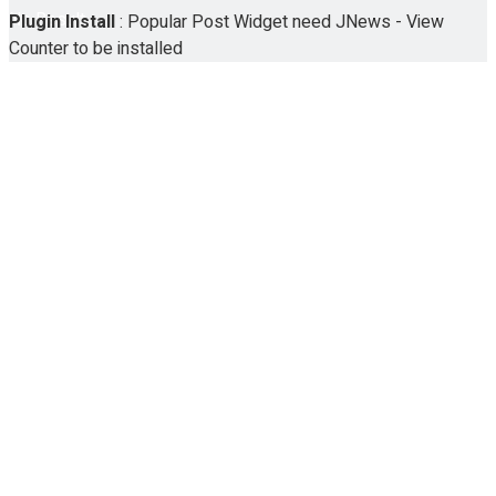
No Result
Plugin Install
: Popular Post Widget need JNews - View
Counter to be installed
View All Result