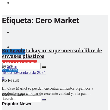
Etiqueta:
Cero Market
En Recoleta hay un supermercado libre de
Buenos Aires
envases plásticos
sábado, agosto 8, 2026
Barrio Norte Noticias
by
admin
Comuna2
18 de noviembre de 2021
0
No Result
En Cero Market se pueden encontrar alimentos orgánicos y
productos para el hogar de excelente calidad y, a la par, ...
View All Result
Popular News