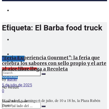
Etiqueta:
El Barba food truck
“Feria Experiencia Gourmet”: la feria que
Buenos Aires
celebra los sabores con sello propio y el arte
jueves, agosto 6, 2026
al aire libre llega a Recoleta
Barrio Norte Noticias
Comuna2
by
admin
5 de julio de 2025
No Result
0
El sábado 5 y domingo 6 de julio, de 10 a 18 hs, la Plaza Rubén
View All Result
Darío (al lado del ...