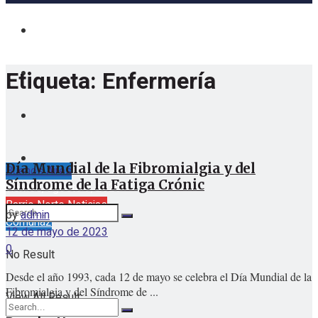
Etiqueta:
Enfermería
Día Mundial de la Fibromialgia y del
Buenos Aires
Síndrome de la Fatiga Crónic
viernes, agosto 7, 2026
Barrio Norte Noticias
by
admin
Comuna2
12 de mayo de 2023
0
No Result
Desde el año 1993, cada 12 de mayo se celebra el Día Mundial de la
Fibromialgia y del Síndrome de ...
View All Result