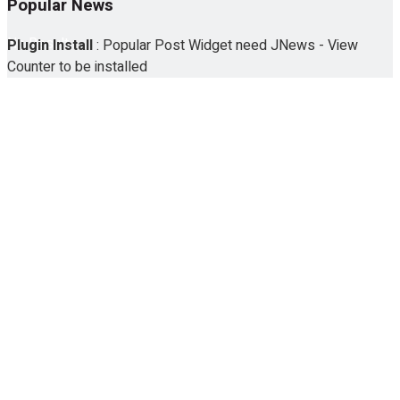
Popular News
No Result
Plugin Install
: Popular Post Widget need JNews - View
Counter to be installed
View All Result