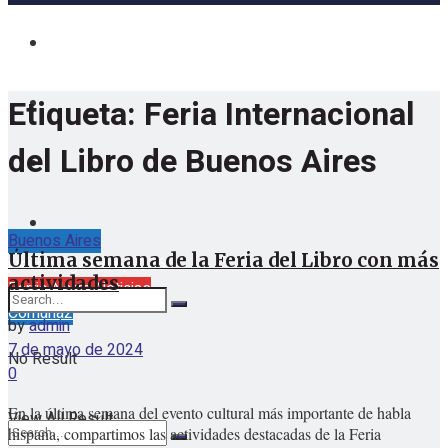
Etiqueta:
Feria Internacional
del Libro de Buenos Aires
Buenos Aires
Última semana de la Feria del Libro con más
jueves, agosto 6, 2026
actividades
Barrio Norte Noticias
Comuna2
by
admin
7 de mayo de 2024
No Result
0
En la última semana del evento cultural más importante de habla
View All Result
hispana, compartimos las actividades destacadas de la Feria