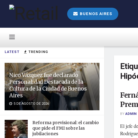
BUENOS AIRES
LATEST
TRENDING
Etiq
Hipó
Nico Vázquez fue declarado
Personalidad Destacada de la
Cultura de la Ciudad de Buenos
Ferná
Aires
Prem
5 DE AGOSTO DE 2026
BY
ADMIN
Reforma previsional: el cambio
El jefe 
que pide el FMI sobre las
Rodríguez
jubilaciones