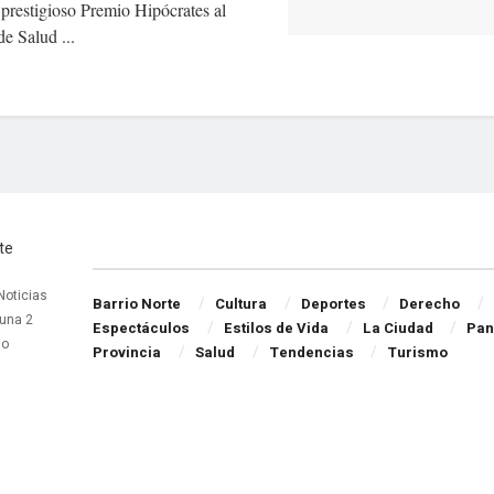
prestigioso Premio Hipócrates al
de Salud ...
Navigate Site
 Noticias
Barrio Norte
Cultura
Deportes
Derecho
una 2
Espectáculos
Estilos de Vida
La Ciudad
Pan
do
Provincia
Salud
Tendencias
Turismo