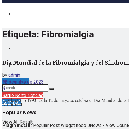
Etiqueta:
Fibromialgia
Día Mundial de la Fibromialgia y del Síndrom
by
admin
Buenos Aires
12 de mayo de 2023
viernes, agosto 7, 2026
0
Barrio Norte Noticias
Desde el año 1993, cada 12 de mayo se celebra el Día Mundial de la F
Comuna2
No Result
Popular News
View All Result
Plugin Install
: Popular Post Widget need JNews - View Counter