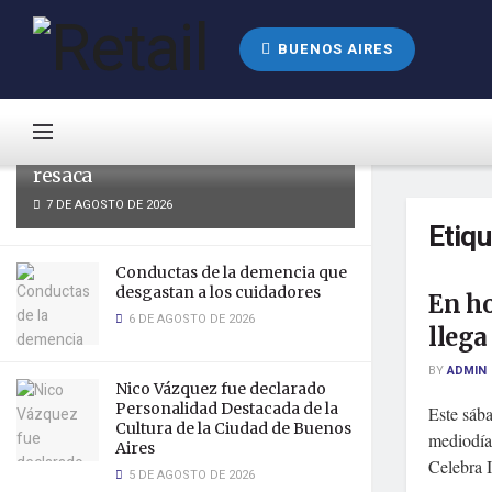
LATEST
TRENDING
BUENOS AIRES
Nace el nuevo helado con
Paracetamol, para aliviar la
resaca
7 DE AGOSTO DE 2026
Etiq
Conductas de la demencia que
desgastan a los cuidadores
En ho
6 DE AGOSTO DE 2026
llega
BY
ADMIN
Nico Vázquez fue declarado
Personalidad Destacada de la
Este sába
Cultura de la Ciudad de Buenos
mediodía
Aires
Celebra I
5 DE AGOSTO DE 2026