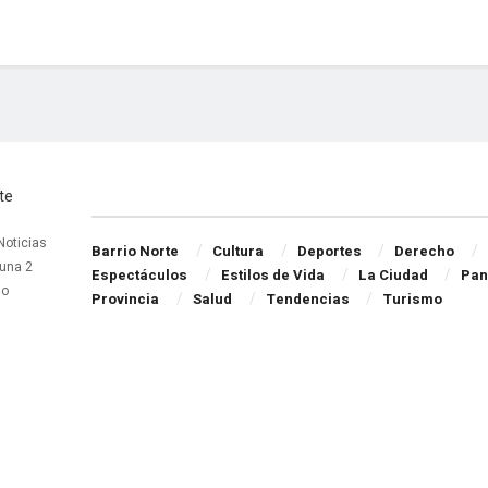
Navigate Site
 Noticias
Barrio Norte
Cultura
Deportes
Derecho
una 2
Espectáculos
Estilos de Vida
La Ciudad
Pan
do
Provincia
Salud
Tendencias
Turismo