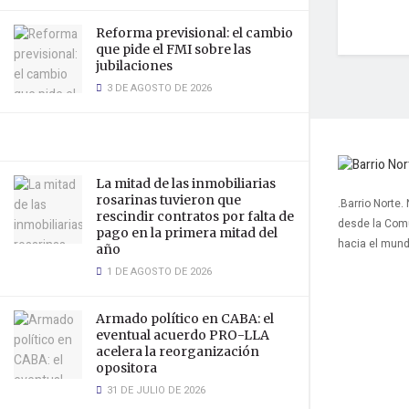
Reforma previsional: el cambio
que pide el FMI sobre las
jubilaciones
3 DE AGOSTO DE 2026
La mitad de las inmobiliarias
rosarinas tuvieron que
.Barrio Norte.
rescindir contratos por falta de
desde la Com
pago en la primera mitad del
hacia el mun
año
1 DE AGOSTO DE 2026
Armado político en CABA: el
eventual acuerdo PRO-LLA
acelera la reorganización
opositora
31 DE JULIO DE 2026