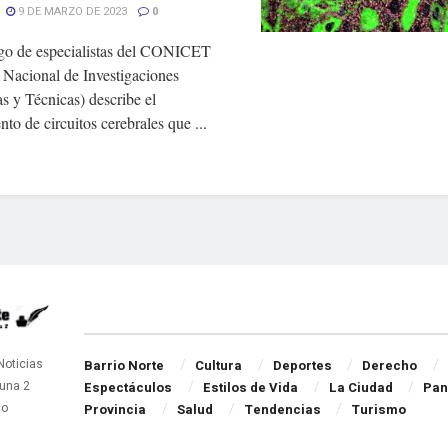
9 DE MARZO DE 2023
0
zgo de especialistas del CONICET
 Nacional de Investigaciones
as y Técnicas) describe el
nto de circuitos cerebrales que ...
Navigate Site
 Noticias
Barrio Norte
Cultura
Deportes
Derecho
una 2
Espectáculos
Estilos de Vida
La Ciudad
Pan
do
Provincia
Salud
Tendencias
Turismo