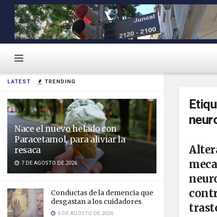
LATEST
TRENDING
Etiq
neur
Nace el nuevo helado con
Paracetamol, para aliviar la
Alter
resaca
meca
7 DE AGOSTO DE 2026
neur
contr
Conductas de la demencia que
desgastan a los cuidadores
tras
6 DE AGOSTO DE 2026