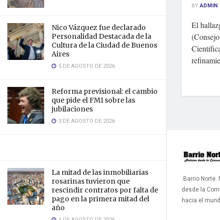
BY
ADMIN
El halla
Nico Vázquez fue declarado
(Consejo
Personalidad Destacada de la
Cultura de la Ciudad de Buenos
Científic
Aires
refinamie
5 DE AGOSTO DE 2026
Reforma previsional: el cambio
que pide el FMI sobre las
jubilaciones
3 DE AGOSTO DE 2026
La mitad de las inmobiliarias
.Barrio Norte.
rosarinas tuvieron que
desde la Com
rescindir contratos por falta de
pago en la primera mitad del
hacia el mun
año
1 DE AGOSTO DE 2026