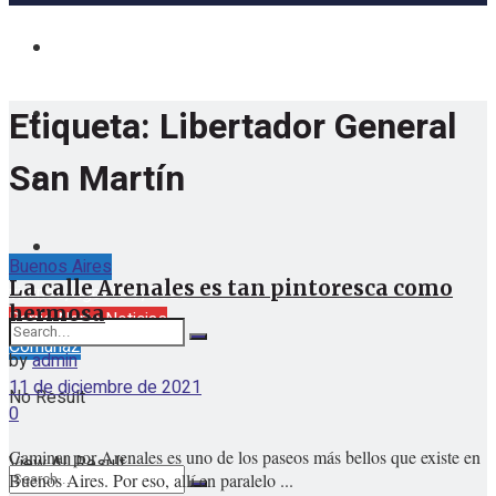
Etiqueta:
Libertador General
San Martín
Buenos Aires
La calle Arenales es tan pintoresca como
viernes, agosto 7, 2026
hermosa
Barrio Norte Noticias
Comuna2
by
admin
11 de diciembre de 2021
No Result
0
Caminar por Arenales es uno de los paseos más bellos que existe en
View All Result
Buenos Aires. Por eso, allí en paralelo ...