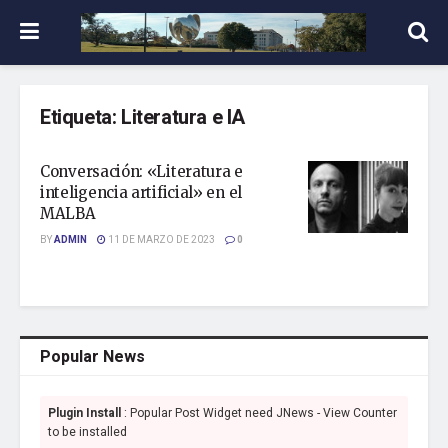
Etiqueta:
Literatura e IA
Conversación: «Literatura e
inteligencia artificial» en el
MALBA
BY
ADMIN
11 DE MARZO DE 2023
0
Popular News
Plugin Install
: Popular Post Widget need JNews - View Counter
to be installed