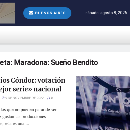
sábado, agosto 8, 2026
BUENOS AIRES
ueta:
Maradona: Sueño Bendito
ios Cóndor: votación
jor serie» nacional
9 DE NOVIEMBRE DE 2022
0
 los que no pueden parar de ver
te gustan las producciones
s, esta es una ...