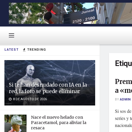
LATEST
TRENDING
Etiq
Prem
Si te han desnudado con IA en la
a «me
red, la foto se puede eliminar
8 DE AGOSTO DE 2026
BY
ADMIN
Si sos de
Nace el nuevo helado con
series y 
Paracetamol, para aliviar la
nacionale
resaca