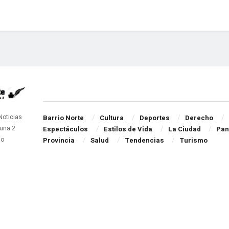
Navigate Site
 Noticias
Barrio Norte
Cultura
Deportes
Derecho
una 2
Espectáculos
Estilos de Vida
La Ciudad
Pan
do
Provincia
Salud
Tendencias
Turismo