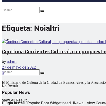
No Result
Etiqueta:
Noialtri
View All Result
Continúa Corrientes Cultural, con propuestas
by
admin
27 de mayo de 2022
0
El Ministerio de Cultura de la Ciudad de Buenos Aires y la Asociació
No Result
Popular News
View All Result
Plugin Install
: Popular Post Widget need JNews - View Counter