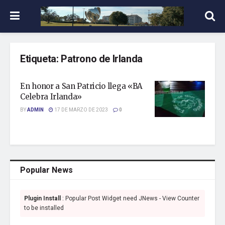
Etiqueta:
Patrono de Irlanda
En honor a San Patricio llega «BA
Celebra Irlanda»
BY
ADMIN
17 DE MARZO DE 2023
0
Popular News
Plugin Install
: Popular Post Widget need JNews - View Counter
to be installed