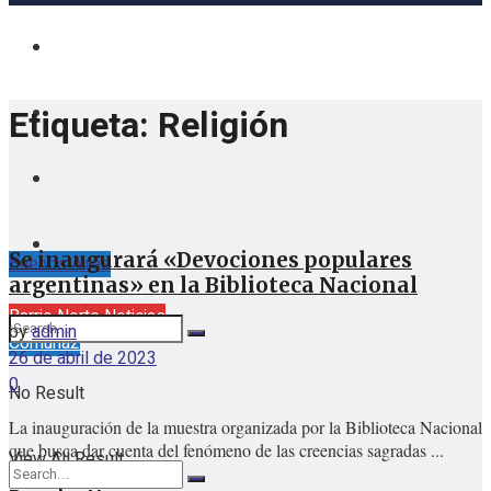
Etiqueta:
Religión
Se inaugurará «Devociones populares
Buenos Aires
argentinas» en la Biblioteca Nacional
viernes, agosto 7, 2026
Barrio Norte Noticias
by
admin
Comuna2
26 de abril de 2023
0
No Result
La inauguración de la muestra organizada por la Biblioteca Nacional
que busca dar cuenta del fenómeno de las creencias sagradas ...
View All Result