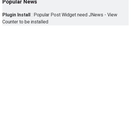
Popular News
No Result
Plugin Install
: Popular Post Widget need JNews - View
Counter to be installed
View All Result