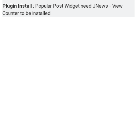
No Result
Plugin Install
: Popular Post Widget need JNews - View
Counter to be installed
View All Result