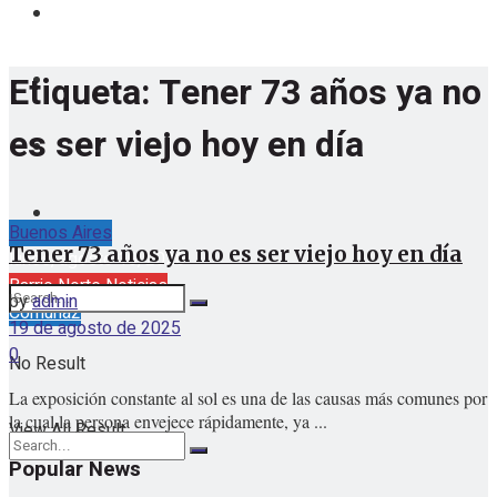
Etiqueta:
Tener 73 años ya no
es ser viejo hoy en día
Buenos Aires
Tener 73 años ya no es ser viejo hoy en día
lunes, agosto 10, 2026
Barrio Norte Noticias
by
admin
Comuna2
19 de agosto de 2025
0
No Result
La exposición constante al sol es una de las causas más comunes por
la cual la persona envejece rápidamente, ya ...
View All Result
Popular News