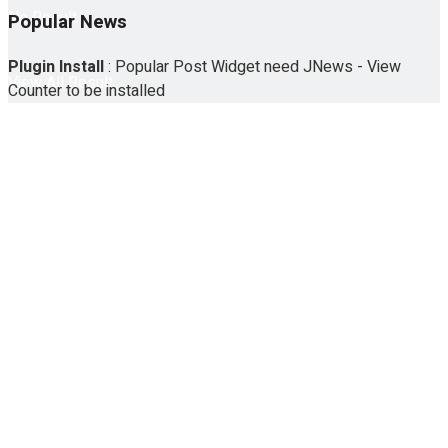
No Result
Popular News
Plugin Install
: Popular Post Widget need JNews - View
View All Result
Counter to be installed