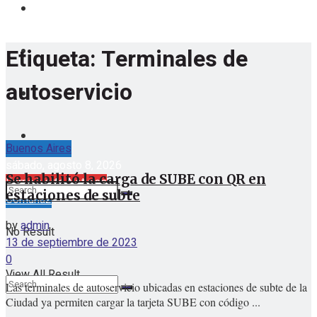
Etiqueta:
Terminales de
autoservicio
Buenos Aires
sábado, agosto 8, 2026
Se habilitó la carga de SUBE con QR en
Barrio Norte Noticias
estaciones de subte
Comuna2
by
admin
No Result
13 de septiembre de 2023
0
View All Result
Las terminales de autoservicio ubicadas en estaciones de subte de la
Ciudad ya permiten cargar la tarjeta SUBE con código ...