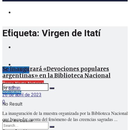
Etiqueta:
Virgen de Itatí
Se inaugurará «Devociones populares
Buenos Aires
argentinas» en la Biblioteca Nacional
jueves, agosto 6, 2026
Barrio Norte Noticias
by
admin
Comuna2
26 de abril de 2023
0
No Result
La inauguración de la muestra organizada por la Biblioteca Nacional
que busca dar cuenta del fenómeno de las creencias sagradas ...
View All Result