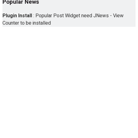
Popular News
No Result
Plugin Install
: Popular Post Widget need JNews - View
Counter to be installed
View All Result