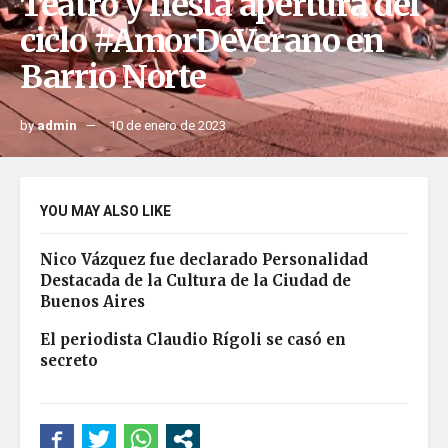
Teatro y fiesta apertura del
ciclo #AmorDeVerano en
Barrio Norte
by
admin
10 de enero de 2023
YOU MAY ALSO LIKE
Nico Vázquez fue declarado Personalidad
Destacada de la Cultura de la Ciudad de
Buenos Aires
El periodista Claudio Rígoli se casó en
secreto