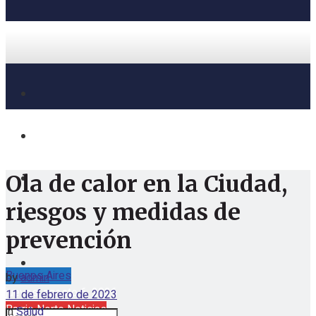
Ola de calor en la Ciudad,
riesgos y medidas de
prevención
Buenos Aires
by
admin
jueves, agosto 6, 2026
11 de febrero de 2023
Barrio Norte Noticias
in
Salud