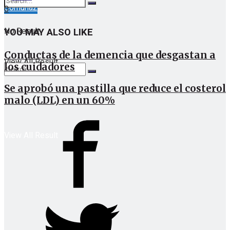
Comuna2
0
No Result
YOU MAY ALSO LIKE
Conductas de la demencia que desgastan a
View All Result
los cuidadores
Se aprobó una pastilla que reduce el costerol
malo (LDL) en un 60%
No Result
View All Result