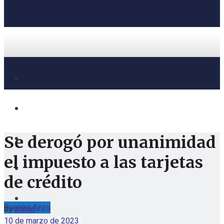
Se derogó por unanimidad
el impuesto a las tarjetas
de crédito
Buenos Aires
by
admin
jueves, agosto 6, 2026
10 de marzo de 2023