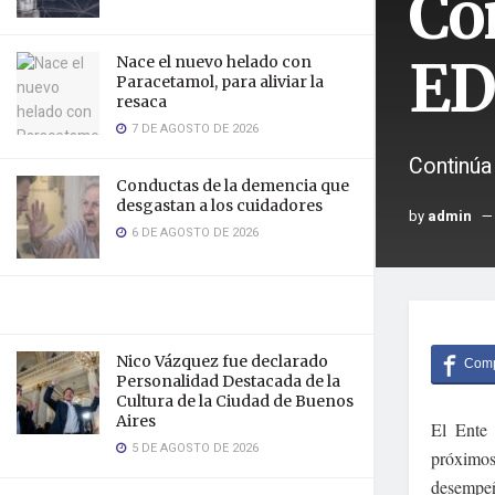
Co
ED
Nace el nuevo helado con
Paracetamol, para aliviar la
resaca
7 DE AGOSTO DE 2026
Continúa 
Conductas de la demencia que
desgastan a los cuidadores
by
admin
6 DE AGOSTO DE 2026
Nico Vázquez fue declarado
Personalidad Destacada de la
Cultura de la Ciudad de Buenos
Aires
El Ente 
5 DE AGOSTO DE 2026
próximos
desempeñ