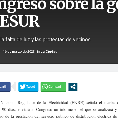
ngreso sobre la g
ESUR
la falta de luz y las protestas de vecinos.
16 de marzo de 2023
in
La Ciudad
Nacional Regulador de la Electricidad (ENRE) señaló el martes 
 90 días, enviará al Congreso un informe en el que se analizará y 
o de la prestación del servicio público de distribución eléctrica d