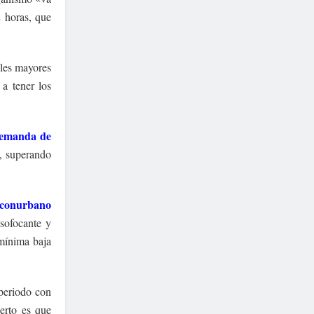
2 horas, que
ales mayores
 a tener los
 demanda de
 superando
 conurbano
sofocante y
 mínima baja
periodo con
ierto es que