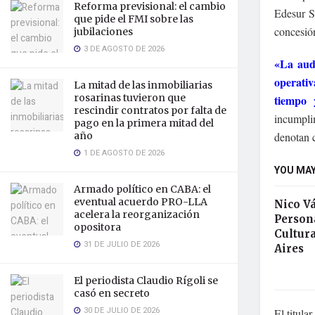
Reforma previsional: el cambio
Edesur S
que pide el FMI sobre las
concesió
jubilaciones
3 DE AGOSTO DE 2026
«La audi
operativ
La mitad de las inmobiliarias
rosarinas tuvieron que
tiempo 
rescindir contratos por falta de
incumpli
pago en la primera mitad del
año
denotan c
1 DE AGOSTO DE 2026
YOU MAY
Armado político en CABA: el
eventual acuerdo PRO-LLA
Nico V
acelera la reorganización
Persona
opositora
Cultura
31 DE JULIO DE 2026
Aires
El periodista Claudio Rígoli se
casó en secreto
30 DE JULIO DE 2026
El titul