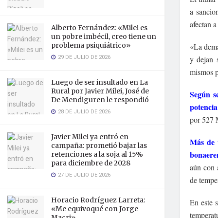
a sancio
afectan 
Alberto Fernández: «Milei es
un pobre imbécil, creo tiene un
problema psiquiátrico»
«La deman
29 DE JULIO DE 2026
y dejan 
mismos p
Luego de ser insultado en La
Rural por Javier Milei, José de
Según se
De Mendiguren le respondió
potencia
28 DE JULIO DE 2026
por 527 
Javier Milei ya entró en
Más de 
campaña: prometió bajar las
bonaeren
retenciones a la soja al 15%
para diciembre de 2028
aún con 
27 DE JULIO DE 2026
de temper
Horacio Rodríguez Larreta:
En este 
«Me equivoqué con Jorge
temperat
Macri»