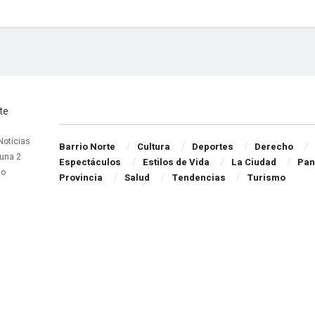
Navigate Site
 Noticias
Barrio Norte
Cultura
Deportes
Derecho
una 2
Espectáculos
Estilos de Vida
La Ciudad
Pan
do
Provincia
Salud
Tendencias
Turismo