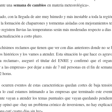
semana de cambios
ante una
en materia meteorológica».
ado, con la llegada de aire muy húmedo y más inestable a toda la regió
a la formación de chaparrones y tormentas aisladas con mejoramientos t
registren lluvias las temperaturas serán más moderadas respecto a días 
 actualización a corto plazo.
hísimos reclamos que tienen que ver con días anteriores donde no se
os históricos y los vamos a atender. Esta situación lo que hace es agrava
a reclamar», aseguró el titular del ENRE y confirmó que el orga
 a las empresas» por dejar a más de 7 mil personas en el fin de semana
2 horas.
ocurren eventos de estas características quedan cortes de baja tensió
ra lo cual estamos intimando a las empresas que terminado este event
nte vayan a atender los temas puntuales que vayan quedando pendient
 y opinó que «hay un problema crónico de inversiones, no hay explicac
na esté cuatro días sin luz».