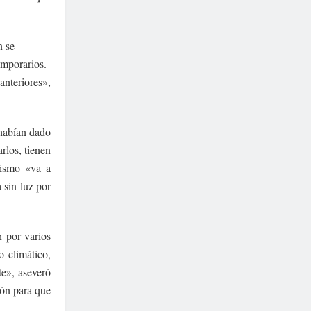
n se
emporarios.
anteriores»,
 habían dado
rlos, tienen
nismo «va a
 sin luz por
n por varios
o climático,
e», aseveró
ión para que