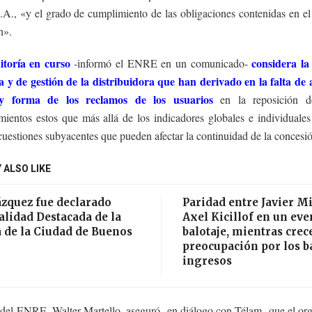
.A., «y el grado de cumplimiento de las obligaciones contenidas en el
n».
toría en curso
considera la
-informó el ENRE en un comunicado-
a y de gestión de la distribuidora que han derivado en la falta de 
y forma de los reclamos de los usuarios
en la reposición de
mientos estos que más allá de los indicadores globales e individuales
uestiones subyacentes que pueden afectar la continuidad de la concesi
 ALSO LIKE
ázquez fue declarado
Paridad entre Javier Mi
lidad Destacada de la
Axel Kicillof en un eve
 de la Ciudad de Buenos
balotaje, mientras crece
preocupación por los b
ingresos
ar del ENRE, Walter Martello, aseguró -en diálogo con Télam- que el o