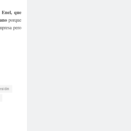
 Enel, que
rano
porque
mpresa pero
esión