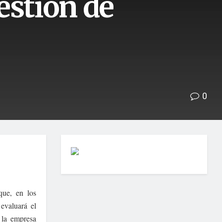
estiòn de
0
que, en los
evaluará el
e la empresa