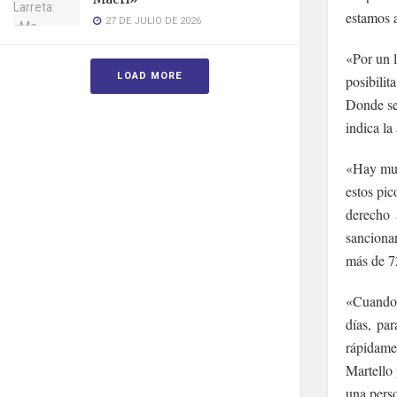
estamos 
27 DE JULIO DE 2026
«Por un l
LOAD MORE
posibilit
Donde se 
indica la
«Hay muc
estos pic
derecho 
sancionar
más de 7
«Cuando 
días, pa
rápidame
Martello
una perso