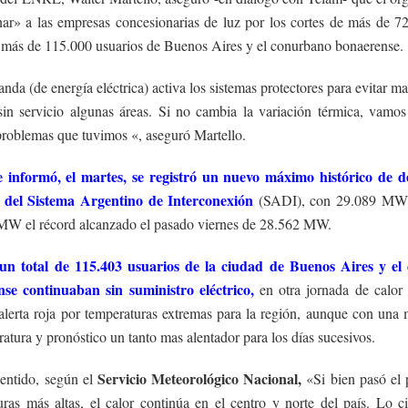
nar» a las empresas concesionarias de luz por los cortes de más de 7
a más de 115.000 usuarios de Buenos Aires y el conurbano bonaerense.
da (de energía eléctrica) activa los sistemas protectores para evitar m
sin servicio algunas áreas. Si no cambia la variación térmica, vamos
roblemas que tuvimos «, aseguró Martello.
 informó, el martes, se registró un nuevo máximo histórico de
 del Sistema Argentino de Interconexión
(SADI), con 29.089 MW,
MW el récord alcanzado el pasado viernes de 28.562 MW.
un total de 115.403 usuarios de la ciudad de Buenos Aires y el
se continuaban sin suministro eléctrico,
en otra jornada de calor 
alerta roja por temperaturas extremas para la región, aunque con una
atura y pronóstico un tanto mas alentador para los días sucesivos.
Servicio Meteorológico Nacional,
sentido, según el
«Si bien pasó el 
uras más altas, el calor continúa en el centro y norte del país. Lo c