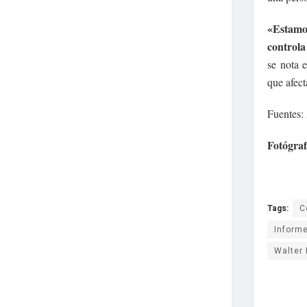
«Estamo
controla
se nota 
que afect
Fuentes:
Fotógra
Tags:
C
Inform
Walter 