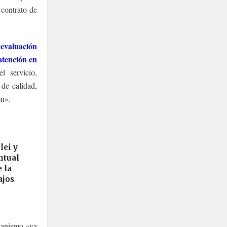
 contrato de
 evaluación
atención en
l servicio,
 de calidad,
ón».
lei y
ntual
 la
ajos
rganismo «va