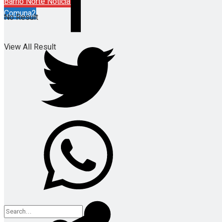
Barrio Norte Noticias
Comuna2
No Result
View All Result