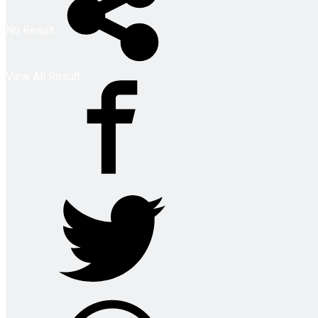
No Result
View All Result