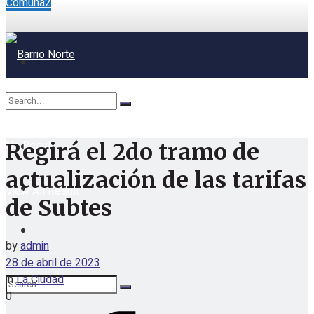
Comuna2
No Result
Regirá el 2do tramo de
actualización de las tarifas
View All Result
de Subtes
by
admin
28 de abril de 2023
in
La Ciudad
0