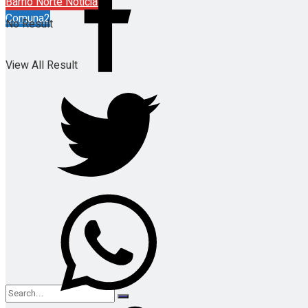
Barrio Norte Noticias
Comuna2
No Result
View All Result