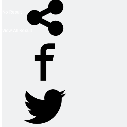
No Result
View All Result