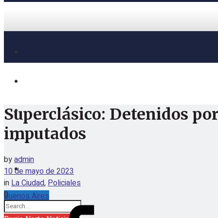
Superclásico: Detenidos po
imputados
by
admin
10 de mayo de 2023
in
La Ciudad
,
Policiales
0
Buenos Aires
jueves, agosto 6, 2026