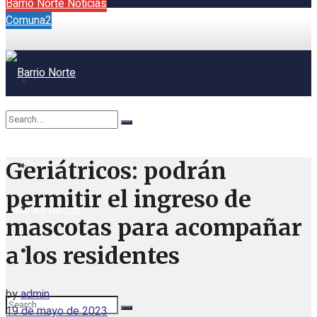
Barrio Norte Noticias
Comuna2
No Result
Geriátricos: podrán
permitir el ingreso de
View All Result
mascotas para acompañar
a los residentes
by
admin
19 de mayo de 2023