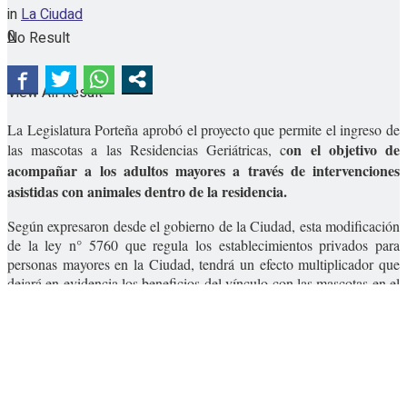
in
La Ciudad
0
No Result
View All Result
La Legislatura Porteña aprobó el proyecto que permite el ingreso de
on el objetivo de
las mascotas a las Residencias Geriátricas, c
acompañar a los adultos mayores a través de intervenciones
asistidas con animales dentro de la residencia.
Según expresaron desde el gobierno de la Ciudad, esta modificación
de la ley n° 5760 que regula los establecimientos privados para
personas mayores en la Ciudad, tendrá un efecto multiplicador que
dejará en evidencia los beneficios del vínculo con las mascotas en el
marco de la tercera edad.
YOU MAY ALSO LIKE
Nico Vázquez fue declarado Personalidad
Destacada de la Cultura de la Ciudad de