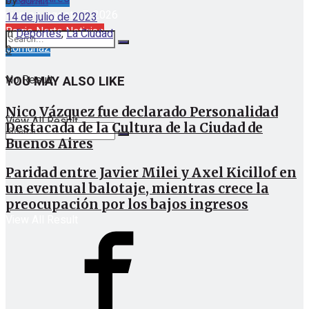
by
admin
viernes, agosto 7, 2026
14 de julio de 2023
Barrio Norte Noticias
in
Deportes
,
La Ciudad
Comuna2
0
No Result
YOU MAY ALSO LIKE
Nico Vázquez fue declarado Personalidad
View All Result
Destacada de la Cultura de la Ciudad de
Buenos Aires
Paridad entre Javier Milei y Axel Kicillof en
No Result
un eventual balotaje, mientras crece la
preocupación por los bajos ingresos
View All Result