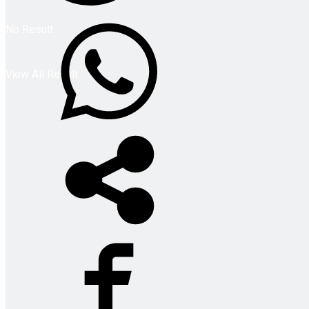
No Result
View All Result