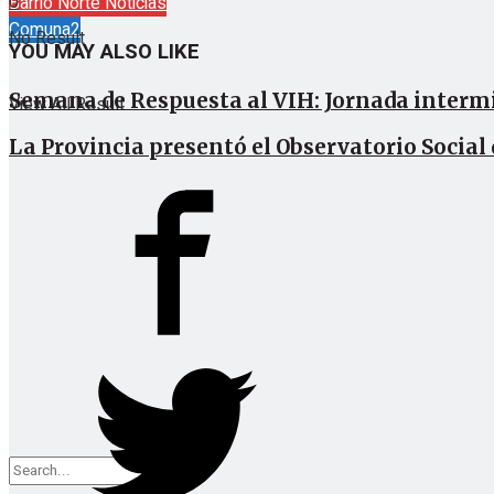
0
Barrio Norte Noticias
Comuna2
No Result
YOU MAY ALSO LIKE
Semana de Respuesta al VIH: Jornada intermin
View All Result
La Provincia presentó el Observatorio Social