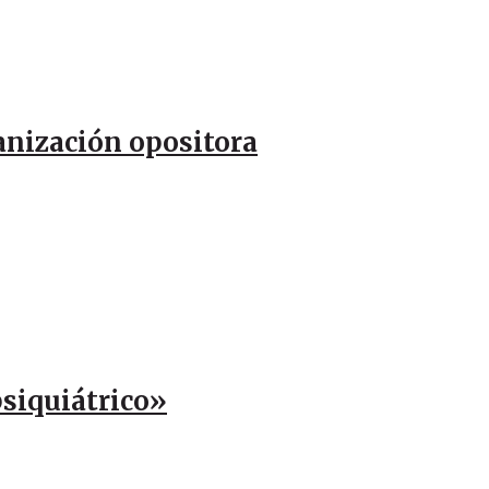
anización opositora
psiquiátrico»