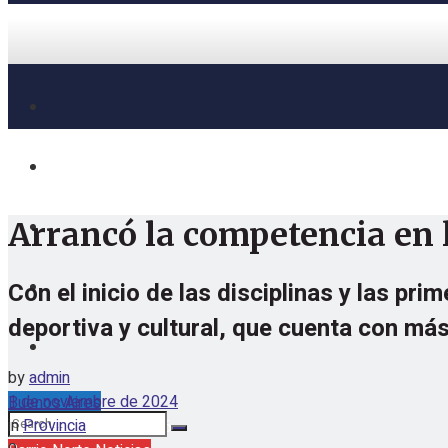
Arrancó la competencia en 
Con el inicio de las disciplinas y las pr
deportiva y cultural, que cuenta con más
by
admin
1 de noviembre de 2024
Buenos Aires
in
Provincia
sábado, agosto 8, 2026