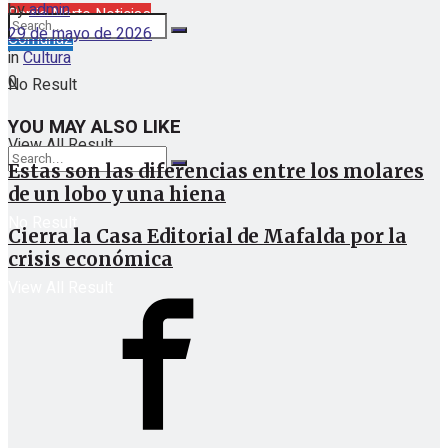
by
admin
Barrio Norte Noticias
29 de mayo de 2026
Comuna2
in
Cultura
0
No Result
YOU MAY ALSO LIKE
View All Result
Estas son las diferencias entre los molares
de un lobo y una hiena
No Result
Cierra la Casa Editorial de Mafalda por la
crisis económica
View All Result