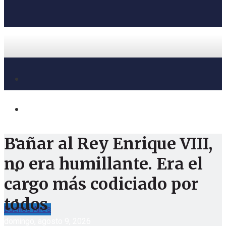
Bañar al Rey Enrique VIII,
no era humillante. Era el
cargo más codiciado por
todos
Buenos Aires
domingo, agosto 9, 2026