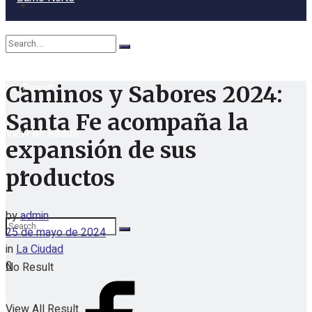
No Result
Caminos y Sabores 2024:
Santa Fe acompaña la
View All Result
expansión de sus
productos
by
admin
25 de mayo de 2024
in
La Ciudad
0
No Result
View All Result