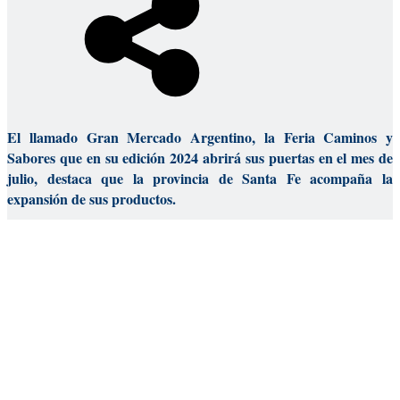
El llamado Gran Mercado Argentino, la Feria Caminos y
Sabores que en su edición 2024 abrirá sus puertas en el mes de
julio, destaca que la provincia de Santa Fe acompaña la
expansión de sus productos.
En este sentido, el gobierno de la provincia de Santa Fe, a través del
Ministerio de Desarrollo Productivo, será auspiciante de la feria
del 6 al 9 de
Caminos y Sabores edición BNA que de desarrollará
julio en La Rural.
YOU MAY ALSO LIKE
Nico Vázquez fue declarado Personalidad
Destacada de la Cultura de la Ciudad de