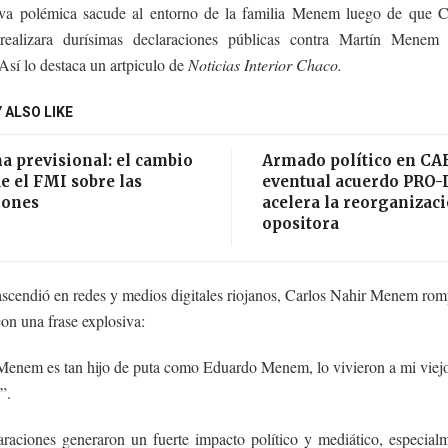
a polémica sacude al entorno de la familia Menem luego de que C
ealizara durísimas declaraciones públicas contra Martín Menem
sí lo destaca un artpiculo de
Noticias Interior Chaco.
 ALSO LIKE
a previsional: el cambio
Armado político en CAB
e el FMI sobre las
eventual acuerdo PRO-
iones
acelera la reorganizac
opositora
ascendió en redes y medios digitales riojanos, Carlos Nahir Menem rom
con una frase explosiva:
Menem es tan hijo de puta como Eduardo Menem, lo vivieron a mi vie
”.
araciones generaron un fuerte impacto político y mediático, especia