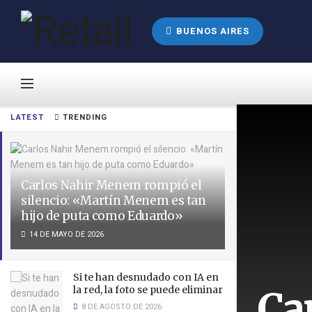
BUENOS AIRES
LATEST
TRENDING
Carlos Nahir Menem rompió el
silencio: «Martín Menem es tan
hijo de puta como Eduardo»
14 DE MAYO DE 2026
Si te han desnudado con IA en
Ca
la red, la foto se puede eliminar
8 DE AGOSTO DE 2026