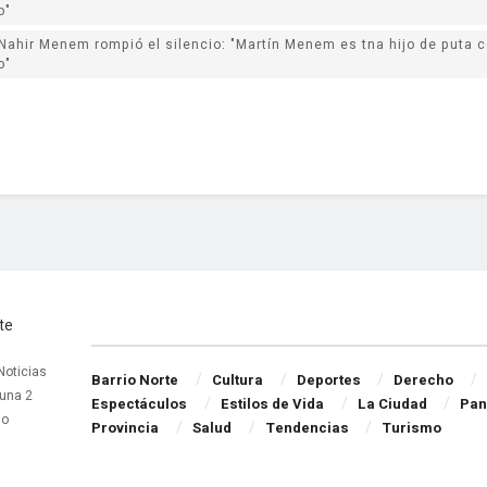
o"
Nahir Menem rompió el silencio: "Martín Menem es tna hijo de puta 
o"
Navigate Site
 Noticias
Barrio Norte
Cultura
Deportes
Derecho
una 2
Espectáculos
Estilos de Vida
La Ciudad
Pan
do
Provincia
Salud
Tendencias
Turismo