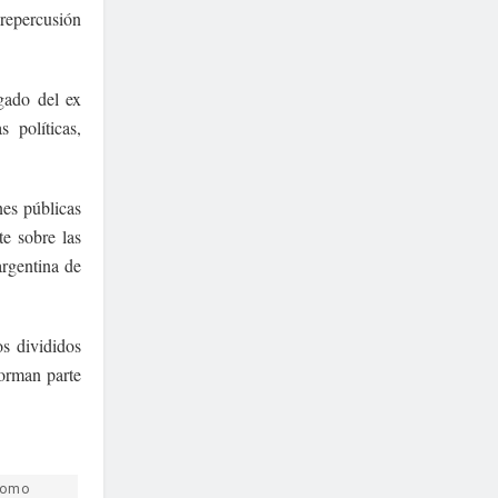
repercusión
egado del ex
 políticas,
es públicas
te sobre las
argentina de
os divididos
forman parte
como