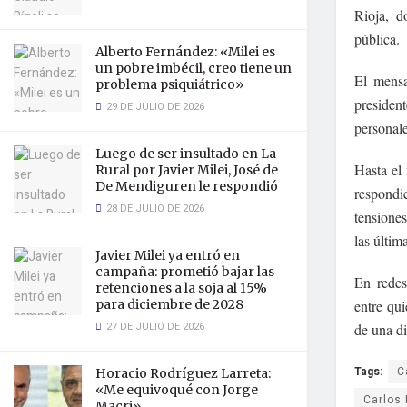
Rioja, d
pública.
Alberto Fernández: «Milei es
un pobre imbécil, creo tiene un
El mensa
problema psiquiátrico»
presiden
29 DE JULIO DE 2026
personale
Luego de ser insultado en La
Hasta el
Rural por Javier Milei, José de
De Mendiguren le respondió
respondi
28 DE JULIO DE 2026
tensiones
las últim
Javier Milei ya entró en
campaña: prometió bajar las
En redes
retenciones a la soja al 15%
para diciembre de 2028
entre qui
27 DE JULIO DE 2026
de una di
Tags:
C
Horacio Rodríguez Larreta:
«Me equivoqué con Jorge
Carlos 
Macri»