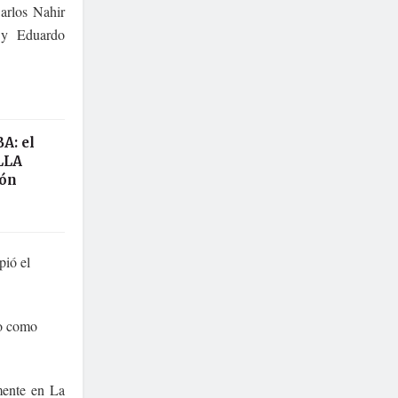
arlos Nahir
 y Eduardo
A: el
LLA
ión
pió el
jo como
lmente en La