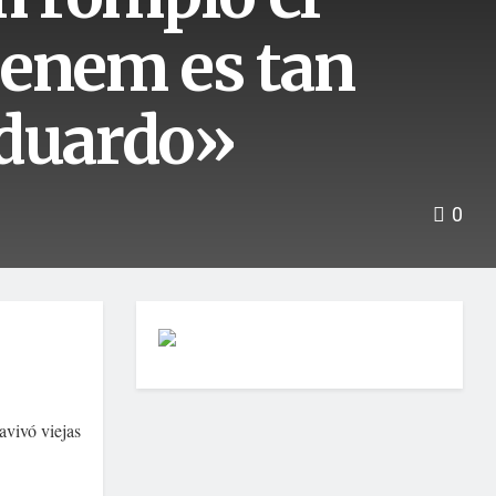
Menem es tan
Eduardo»
0
avivó viejas