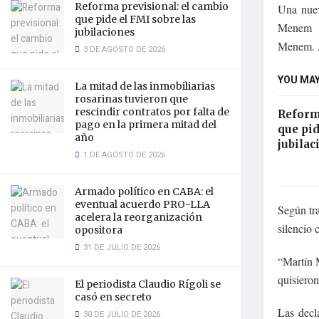
Reforma previsional: el cambio
Una nuev
que pide el FMI sobre las
Menem r
jubilaciones
Menem. A
3 DE AGOSTO DE 2026
YOU MAY
La mitad de las inmobiliarias
rosarinas tuvieron que
rescindir contratos por falta de
Reform
pago en la primera mitad del
que pid
año
jubilac
1 DE AGOSTO DE 2026
Armado político en CABA: el
eventual acuerdo PRO-LLA
Según tr
acelera la reorganización
silencio 
opositora
31 DE JULIO DE 2026
“Martín 
quisieron
El periodista Claudio Rígoli se
casó en secreto
Las decl
30 DE JULIO DE 2026