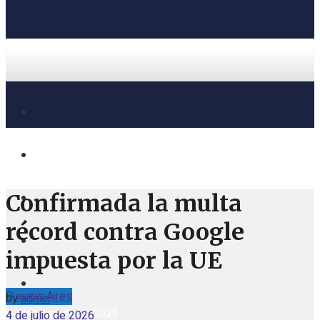
Confirmada la multa
récord contra Google
impuesta por la UE
Buenos Aires
by
admin
jueves, agosto 6, 2026
4 de julio de 2026