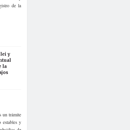
istro de la
lei y
ntual
 la
ajos
s un trámite
o estables y
ubsidios de