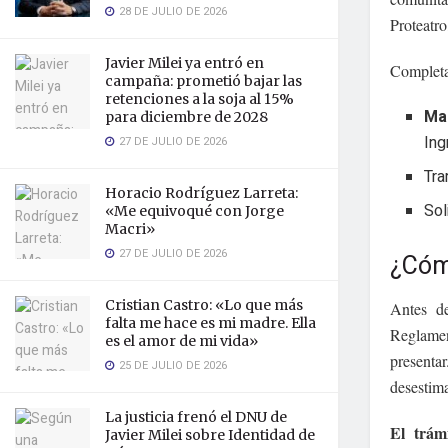
28 DE JULIO DE 2026
Proteatro
Javier Milei ya entró en
Completar
campaña: prometió bajar las
retenciones a la soja al 15%
Ma
para diciembre de 2028
Ing
27 DE JULIO DE 2026
Tra
Horacio Rodríguez Larreta:
Sol
«Me equivoqué con Jorge
Macri»
27 DE JULIO DE 2026
¿Cómo
Cristian Castro: «Lo que más
Antes de
falta me hace es mi madre. Ella
Reglamen
es el amor de mi vida»
presenta
25 DE JULIO DE 2026
desestima
La justicia frenó el DNU de
El trám
Javier Milei sobre Identidad de