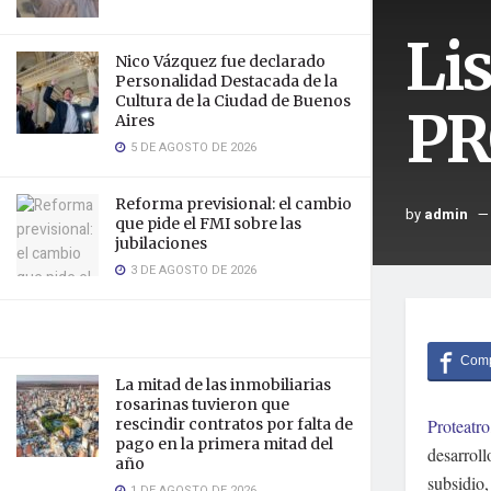
Li
Nico Vázquez fue declarado
Personalidad Destacada de la
Cultura de la Ciudad de Buenos
PR
Aires
5 DE AGOSTO DE 2026
Reforma previsional: el cambio
by
admin
que pide el FMI sobre las
jubilaciones
3 DE AGOSTO DE 2026
La mitad de las inmobiliarias
rosarinas tuvieron que
rescindir contratos por falta de
Proteatro
pago en la primera mitad del
desarroll
año
subsidio
1 DE AGOSTO DE 2026