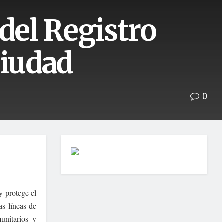
del Registro
iudad
0
y protege el
as líneas de
unitarios y