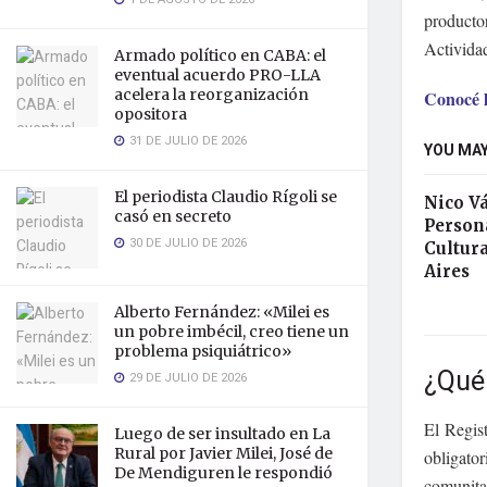
producto
Actividad
Armado político en CABA: el
eventual acuerdo PRO-LLA
acelera la reorganización
Conocé l
opositora
31 DE JULIO DE 2026
YOU MAY
El periodista Claudio Rígoli se
Nico V
casó en secreto
Persona
30 DE JULIO DE 2026
Cultura
Aires
Alberto Fernández: «Milei es
un pobre imbécil, creo tiene un
problema psiquiátrico»
¿Qué 
29 DE JULIO DE 2026
El Regis
Luego de ser insultado en La
Rural por Javier Milei, José de
obligator
De Mendiguren le respondió
comunita