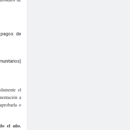
pagos de
munitarios)
idamente el
mentación a
 aprobarla o
odo el año
,