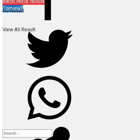
Barrio Norte Noticias
Comuna2
No Result
View All Result