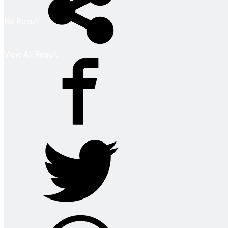
No Result
View All Result