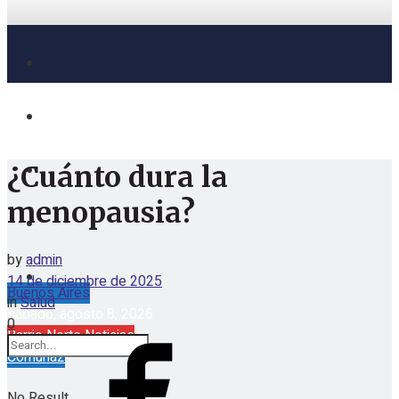
¿Cuánto dura la
menopausia?
by
admin
14 de diciembre de 2025
Buenos Aires
in
Salud
sábado, agosto 8, 2026
0
Barrio Norte Noticias
Comuna2
No Result