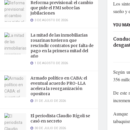
Reforma previsional: el cambio
Los sínt
que pide el FMI sobre las
sueño y e
jubilaciones
3 DE AGOSTO DE 2026
YOU MAY
La mitad de las inmobiliarias
Conduc
rosarinas tuvieron que
desgast
rescindir contratos por falta de
pago en la primera mitad del
año
1 DE AGOSTO DE 2026
Según un 
Armado político en CABA: el
356 mill
eventual acuerdo PRO-LLA
acelera la reorganización
De este
opositora
increment
31 DE JULIO DE 2026
Aunque e
El periodista Claudio Rígoli se
tabaquis
casó en secreto
30 DE JULIO DE 2026