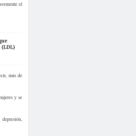
ravemente el
que
o (LDL)
ecir, más de
mujeres y se
 depresión,