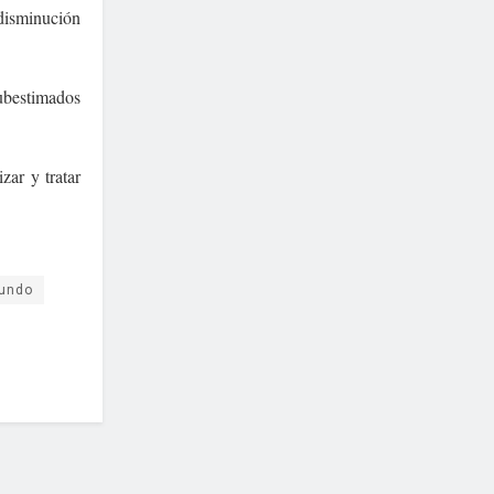
 disminución
subestimados
zar y tratar
mundo