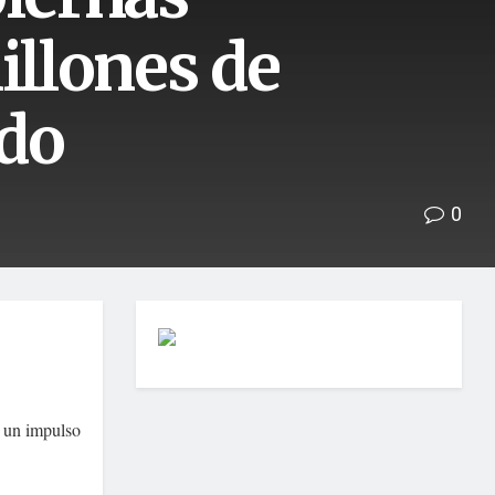
illones de
do
0
a un impulso