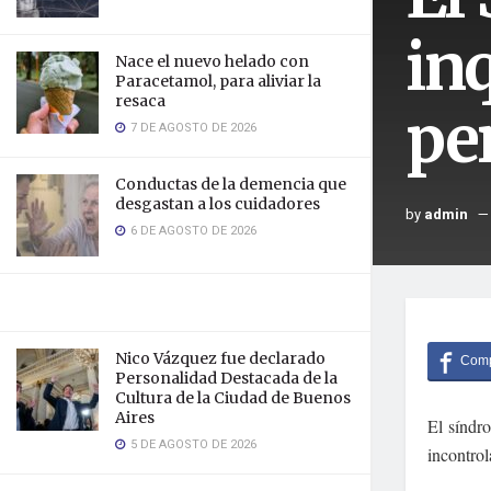
inq
Nace el nuevo helado con
Paracetamol, para aliviar la
resaca
pe
7 DE AGOSTO DE 2026
Conductas de la demencia que
desgastan a los cuidadores
by
admin
6 DE AGOSTO DE 2026
Nico Vázquez fue declarado
Personalidad Destacada de la
Cultura de la Ciudad de Buenos
Aires
El síndr
5 DE AGOSTO DE 2026
incontrol