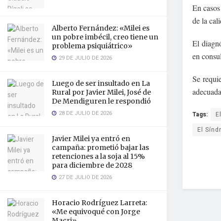
En casos
de la cal
Alberto Fernández: «Milei es
un pobre imbécil, creo tiene un
El diagn
problema psiquiátrico»
en consu
29 DE JULIO DE 2026
Se requi
Luego de ser insultado en La
adecuada
Rural por Javier Milei, José de
De Mendiguren le respondió
28 DE JULIO DE 2026
Tags:
E
El Sínd
Javier Milei ya entró en
campaña: prometió bajar las
retenciones a la soja al 15%
para diciembre de 2028
27 DE JULIO DE 2026
Horacio Rodríguez Larreta:
«Me equivoqué con Jorge
Macri»