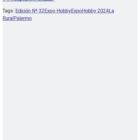
Tags:
Edición Nª 32
Expo Hobby
ExpoHobby 2024
La
Rural
Palermo