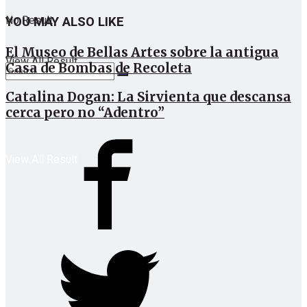
No Result
YOU MAY ALSO LIKE
El Museo de Bellas Artes sobre la antigua
View All Result
Casa de Bombas de Recoleta
Catalina Dogan: La Sirvienta que descansa
cerca pero no “Adentro”
No Result
View All Result