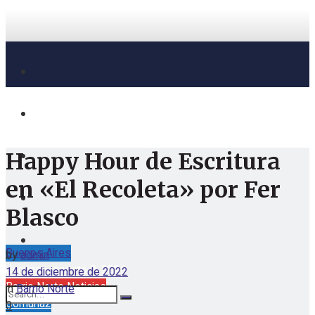
Happy Hour de Escritura
en «El Recoleta» por Fer
Blasco
Buenos Aires
by
admin
domingo, agosto 9, 2026
14 de diciembre de 2022
Barrio Norte Noticias
in
Barrio Norte
Comuna2
0