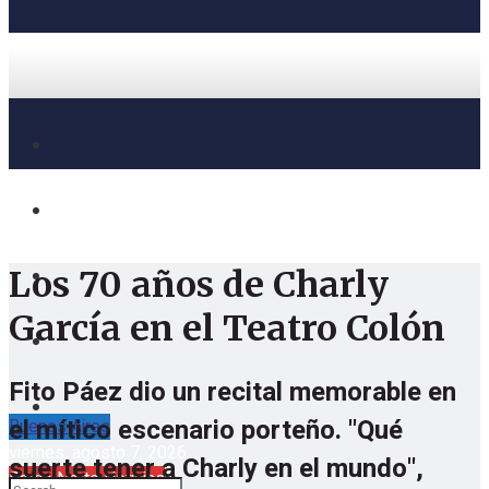
Los 70 años de Charly
García en el Teatro Colón
Fito Páez dio un recital memorable en
el mítico escenario porteño. "Qué
Buenos Aires
viernes, agosto 7, 2026
suerte tener a Charly en el mundo",
Barrio Norte Noticias