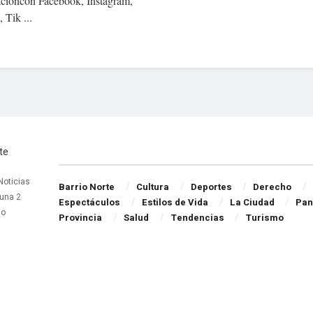
cioncon Facebook, Instagram,
 Tik ...
Navigate Site
 Noticias
Barrio Norte
Cultura
Deportes
Derecho
una 2
Espectáculos
Estilos de Vida
La Ciudad
Pan
do
Provincia
Salud
Tendencias
Turismo