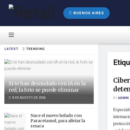
BUENOS AIRES
LATEST
TRENDING
Etiq
Ciber
Si te han desnudado con IA en la
dete
red, la foto se puede eliminar
8 DE AGOSTO DE 2026
BY
ADMIN
Especial
Nace el nuevo helado con
internaci
Paracetamol, para aliviar la
protecció
resaca