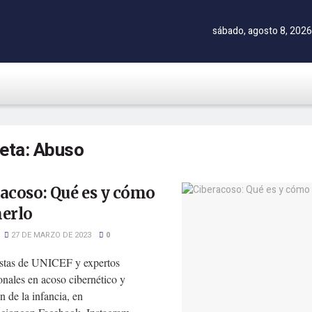
sábado, agosto 8, 2026
ueta:
Abuso
acoso: Qué es y cómo
nerlo
27 DE MARZO DE 2023
0
istas de UNICEF y expertos
onales en acoso cibernético y
n de la infancia, en