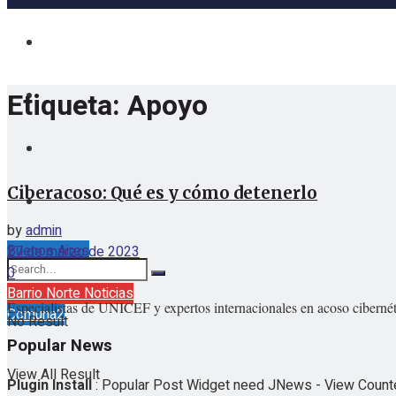
Etiqueta:
Apoyo
Ciberacoso: Qué es y cómo detenerlo
by
admin
Buenos Aires
27 de marzo de 2023
viernes, agosto 7, 2026
0
Barrio Norte Noticias
Especialistas de UNICEF y expertos internacionales en acoso cibernét
Comuna2
No Result
Popular News
View All Result
Plugin Install
: Popular Post Widget need JNews - View Counter