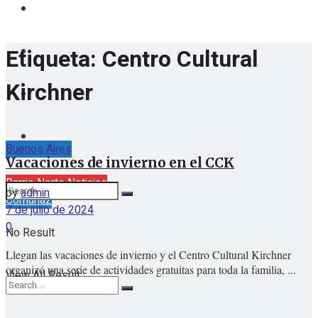
Etiqueta:
Centro Cultural
Kirchner
Buenos Aires
Vacaciones de invierno en el CCK
domingo, agosto 9, 2026
Barrio Norte Noticias
by
admin
Comuna2
7 de julio de 2024
0
No Result
Llegan las vacaciones de invierno y el Centro Cultural Kirchner
organizó una serie de actividades gratuitas para toda la familia, ...
View All Result