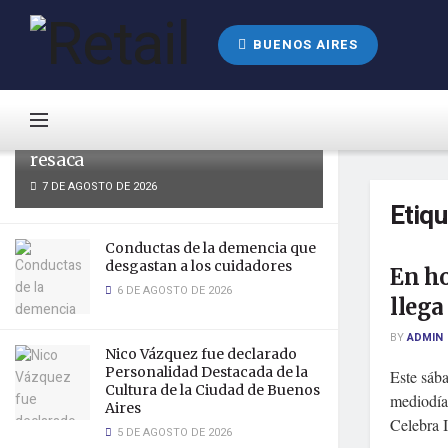
LATEST
TRENDING
BUENOS AIRES
Nace el nuevo helado con
Paracetamol, para aliviar la
resaca
7 DE AGOSTO DE 2026
Etiq
Conductas de la demencia que
desgastan a los cuidadores
En ho
6 DE AGOSTO DE 2026
llega
BY
ADMIN
Nico Vázquez fue declarado
Personalidad Destacada de la
Este sába
Cultura de la Ciudad de Buenos
mediodía
Aires
Celebra I
5 DE AGOSTO DE 2026