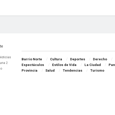
Navigate Site
 Noticias
Barrio Norte
Cultura
Deportes
Derecho
una 2
Espectáculos
Estilos de Vida
La Ciudad
Pan
do
Provincia
Salud
Tendencias
Turismo