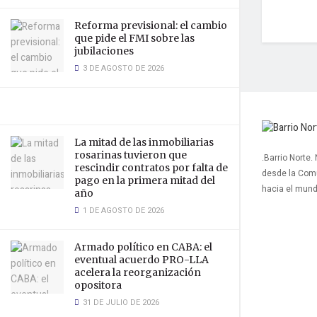
Reforma previsional: el cambio
que pide el FMI sobre las
jubilaciones
3 DE AGOSTO DE 2026
La mitad de las inmobiliarias
rosarinas tuvieron que
.Barrio Norte.
rescindir contratos por falta de
desde la Com
pago en la primera mitad del
hacia el mun
año
1 DE AGOSTO DE 2026
Armado político en CABA: el
eventual acuerdo PRO-LLA
acelera la reorganización
opositora
31 DE JULIO DE 2026