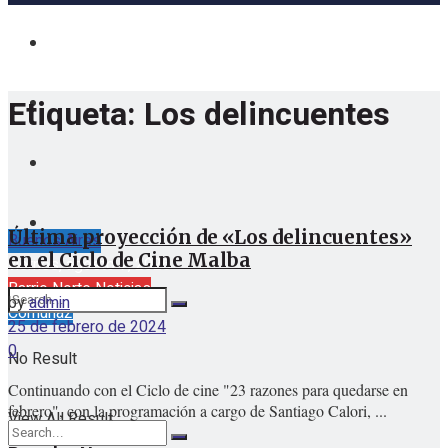
Etiqueta:
Los delincuentes
Última proyección de «Los delincuentes»
Buenos Aires
en el Ciclo de Cine Malba
viernes, agosto 7, 2026
Barrio Norte Noticias
by
admin
Comuna2
25 de febrero de 2024
0
No Result
Continuando con el Ciclo de cine "23 razones para quedarse en
febrero", con la programación a cargo de Santiago Calori, ...
View All Result