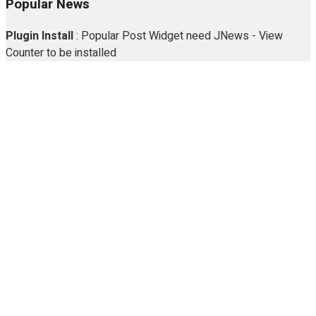
Popular News
No Result
Plugin Install
: Popular Post Widget need JNews - View
Counter to be installed
View All Result