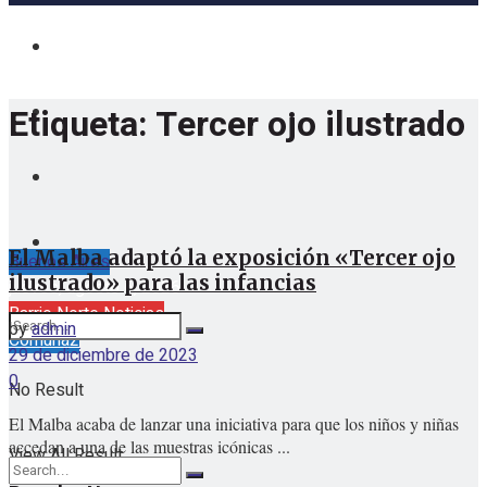
Etiqueta:
Tercer ojo ilustrado
El Malba adaptó la exposición «Tercer ojo
Buenos Aires
ilustrado» para las infancias
jueves, agosto 6, 2026
Barrio Norte Noticias
by
admin
Comuna2
29 de diciembre de 2023
0
No Result
El Malba acaba de lanzar una iniciativa para que los niños y niñas
accedan a una de las muestras icónicas ...
View All Result