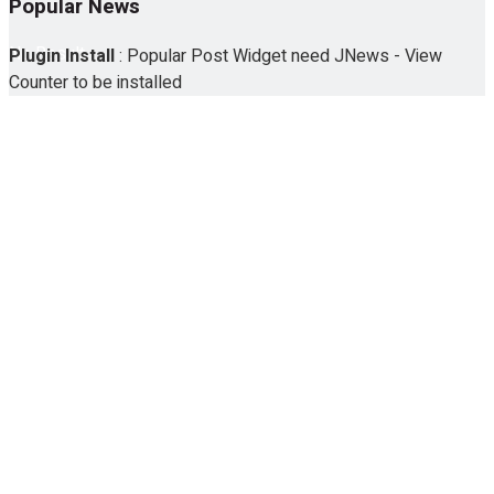
Popular News
No Result
Plugin Install
: Popular Post Widget need JNews - View
Counter to be installed
View All Result