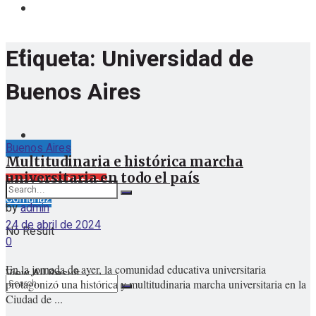
Etiqueta:
Universidad de
Buenos Aires
Buenos Aires
Multitudinaria e histórica marcha
domingo, agosto 9, 2026
universitaria en todo el país
Barrio Norte Noticias
Comuna2
by
admin
24 de abril de 2024
No Result
0
En la jornada de ayer, la comunidad educativa universitaria
View All Result
protagonizó una histórica y multitudinaria marcha universitaria en la
Ciudad de ...